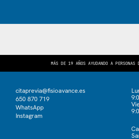
MÁS DE 19 AÑOS AYUDANDO A PERSONAS 
citaprevia@fisioavance.es
Lu
9:
650 870 719
Vi
WhatsApp
9:
Instagram
Ca
Sa